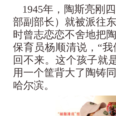
1945年，陶斯亮
部副部长）就被派往
时曾志恋恋不舍地把
保育员杨顺清说，“
回不来。这个孩子就
用一个筐背大了陶铸
哈尔滨。